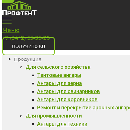
Меню
+7 (3412) 55-35-20
ПОЛУЧИТЬ КП
Продукция
Для сельского хозяйства
Тентовые ангары
Ангары для зерна
Ангары для свинарников
Ангары для коровников
Ремонт и перекрытие арочных ангар
Для промышленности
Ангары для техники