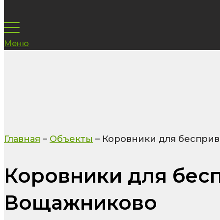
Меню
Главная
–
Объекты
–
Коровники для бесприв
Коровники для бесп
Вощажниково